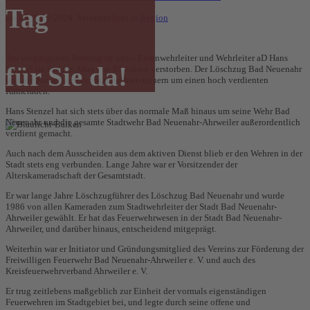
Tag
am
03. April 2024
. Veröffentlicht in
Region
Am vergangenen Sonntag ist unser Ehrenwehrleiter und Wehrleiter aD Hans
für Sie da!
Stenzel im stolzen Alter von 93 Jahren verstorben. Der Löschzug Bad Neuenahr
und die Kameraden der Stadtwehren trauern um einen hoch verdienten
Kameraden.
Hans Stenzel hat sich stets über das normale Maß hinaus um seine Wehr Bad
Neuenahr und die gesamte Stadtwehr Bad Neuenahr-Ahrweiler außerordentlich
verdient gemacht.
Auch nach dem Ausscheiden aus dem aktiven Dienst blieb er den Wehren in der
Stadt stets eng verbunden. Lange Jahre war er Vorsitzender der
Alterskameradschaft der Gesamtstadt.
Er war lange Jahre Löschzugführer des Löschzug Bad Neuenahr und wurde
1986 von allen Kameraden zum Stadtwehrleiter der Stadt Bad Neuenahr-
Ahrweiler gewählt. Er hat das Feuerwehrwesen in der Stadt Bad Neuenahr-
Ahrweiler, und darüber hinaus, entscheidend mitgeprägt.
Weiterhin war er Initiator und Gründungsmitglied des Vereins zur Förderung der
Freiwilligen Feuerwehr Bad Neuenahr-Ahrweiler e. V. und auch des
Kreisfeuerwehrverband Ahrweiler e. V.
Er trug zeitlebens maßgeblich zur Einheit der vormals eigenständigen
Feuerwehren im Stadtgebiet bei, und legte durch seine offene und