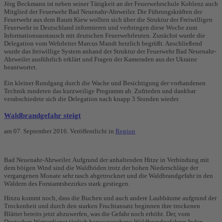
Jörg Beckmann ist neben seiner Tätigkeit an der Feuerwehrschule Koblenz auch
Mitglied der Feuerwehr Bad Neuenahr-Ahrweiler. Die Führungskräften der
Feuerwehr aus dem Raum Kiew wollten sich über die Struktur der Freiwilligen
Feuerwehr in Deutschland informieren und verbringen diese Woche zum
Informationsaustausch mit deutschen Feuerwehrleuten. Zunächst wurde die
Delegation vom Wehrleiter Marcus Mandt herzlich begrüßt. Anschließend
wurde das freiwillige System anhand der Struktur der Feuerwehr Bad Neuenahr-
Ahrweiler ausführlich erklärt und Fragen der Kameraden aus der Ukraine
beantwortet.
Ein kleiner Rundgang durch die Wache und Besichtigung der vorhandenen
Technik rundeten das kurzweilige Programm ab. Zufrieden und dankbar
verabschiedete sich die Delegation nach knapp 3 Stunden wieder.
Waldbrandgefahr steigt
am
07. September 2016
. Veröffentlicht in
Region
Bad Neuenahr-Ahrweiler. Aufgrund der anhaltenden Hitze in Verbindung mit
dem böigen Wind sind die Waldböden trotz der hohen Niederschläge der
vergangenen Monate sehr rasch abgetrocknet und die Waldbrandgefahr in den
Wäldern des Forstamtsbezirkes stark gestiegen.
Hinzu kommt noch, dass die Buchen und auch andere Laubbäume aufgrund der
Trockenheit und durch den starken Fruchtansatz beginnen ihre trockenen
Blätter bereits jetzt abzuwerfen, was die Gefahr noch erhöht. Der, vom
Deutschen Wetterdienst täglich herausgegebene Waldbrandgefahren Index