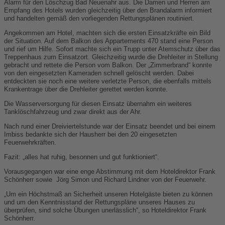
Alarm für den Löschzug Bad Neuenahr aus. Die Damen und Herren am
Empfang des Hotels wurden gleichzeitig über den Brandalarm informiert
und handelten gemäß den vorliegenden Rettungsplänen routiniert.
Angekommen am Hotel, machten sich die ersten Einsatzkräfte ein Bild
der Situation. Auf dem Balkon des Appartements 470 stand eine Person
und rief um Hilfe. Sofort machte sich ein Trupp unter Atemschutz über das
Treppenhaus zum Einsatzort. Gleichzeitig wurde die Drehleiter in Stellung
gebracht und rettete die Person vom Balkon. Der „Zimmerbrand“ konnte
von den eingesetzten Kameraden schnell gelöscht werden. Dabei
entdeckten sie noch eine weitere verletzte Person, die ebenfalls mittels
Krankentrage über die Drehleiter gerettet werden konnte.
Die Wasserversorgung für diesen Einsatz übernahm ein weiteres
Tanklöschfahrzeug und zwar direkt aus der Ahr.
Nach rund einer Dreiviertelstunde war der Einsatz beendet und bei einem
Imbiss bedankte sich der Hausherr bei den 20 eingesetzten
Feuerwehrkräften.
Fazit: „alles hat ruhig, besonnen und gut funktioniert“.
Vorausgegangen war eine enge Abstimmung mit dem Hoteldirektor Frank
Schönherr sowie
Jörg Simon und Richard Lindner von der Feuerwehr.
„Um ein Höchstmaß an Sicherheit unseren Hotelgäste bieten zu können
und um den Kenntnisstand der Rettungspläne unseres Hauses zu
überprüfen, sind solche Übungen unerlässlich“, so Hoteldirektor Frank
Schönherr.