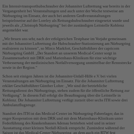
Ein Intensivtransporthubschrauber der Johanniter Luftrettung war bereits in der
Vergangenheit bei Veranstaltungen und auch unter der Woche testweise am
Nürburgring im Einsatz, der auch bei anderen Großveranstaltungen
beispielsweise auf der Loreley als Rettungshubschrauber eingesetzt wurde und
jeweils als „Christoph Nürburgring“ bei der zuständigen Leitstelle Koblenz
angemeldet war.
„Wir freuen uns sehr, nach der erfolgreichen Testphase im Vorjahr gemeinsam
mit der Johanniter Luftrettung die Hubschrauber-Stationierung am Nürburgring
realisieren zu können“, so Mirco Markfort, Geschäftsführer der capricorn
Nürburgring GmbH. „Der Standort an unserem Medical-Center sorgt in
Zusammenarbeit mit DRK und Marienhaus-Klinikum für eine wichtige
Verbesserung der medizinischen Notfallversorgung unmittelbar der Rennstrecke
sowie in der Region.“
Schon seit einigen Jahren ist die Johanniter-Unfall-Hilfe e.V. bei vielen
Veranstaltungen am Nürburgring im Einsatz. Für die Johanniter Luftrettung
erklärt Geschäftsführer Günther Lohre: „Wir sind der betriebliche
Rettungsdienst des Nürburgrings, stehen zudem für die öffentliche Rettung zur
Verfügung“. In diesem Fall erfolgt die Beauftragung über die Leitstelle in
Koblenz. Die Johanniter Luftrettung verfügt zurzeit über sechs ITH sowie drei
Ambulanzflugzeuge.
Standort des ITH ist das Medical-Center im Nürburgring-Fahrerlager, das in
enger Kooperation mit dem DRK und mit dem Marienhaus-Klinikum unter
Federführung des Krankenhauses Adenau betrieben wird und in seiner
Ausstattung einer kleinen Notfall-Klinik entspricht. Zumindest während der
Saison ist das Medical-Center Nürburgring, an dem auch ein RTW fest