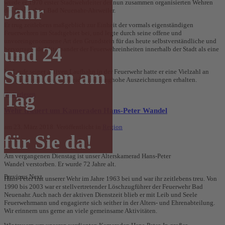
wurde er 1970 erster Stadtwehrleiter der nun zusammen organisierten Wehren
Jahr
des Stadtgebiet Bad Neuenahr-Ahrweiler.
Er trug zeitlebens maßgeblich zur Einheit der vormals eigenständigen
Feuerwehren im Stadtgebiet bei, und legte durch seine offene und
unvoreingenommene Art den Grundstein für das heute selbstverständliche und
und 24
hervorragende Miteinander der Feuerwehreinheiten innerhalb der Stadt als eine
Feuerwehr.
Stunden am
Im Laufe seiner aktiven Laufbahn in der Feuerwehr hatte er eine Vielzahl an
Führungspositionen bekleidet und ranghohe Auszeichnungen erhalten.
Tag
Weiterlesen
Wehr trauert um Kameraden Hans-Peter Wandel
am
23. März 2018
. Veröffentlicht in
Region
für Sie da!
Am vergangenen Dienstag ist unser Alterskamerad Hans-Peter
Wandel verstorben. Er wurde 72 Jahre alt.
Previous
Next
Hans-Peter trat unserer Wehr im Jahre 1963 bei und war ihr zeitlebens treu. Von
1990 bis 2003 war er stellvertretender Löschzugführer der Feuerwehr Bad
Neuenahr. Auch nach der aktiven Dienstzeit blieb er mit Leib und Seele
Feuerwehrmann und engagierte sich seither in der Alters- und Ehrenabteilung.
Wir erinnern uns gerne an viele gemeinsame Aktivitäten.