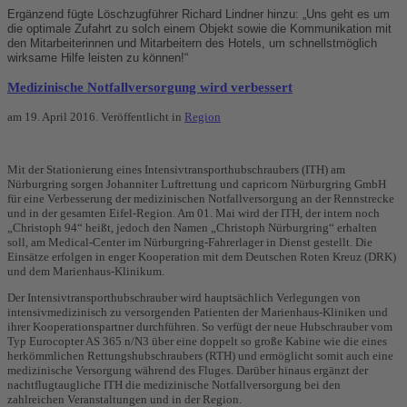
Ergänzend fügte Löschzugführer Richard Lindner hinzu: „Uns geht es um
die optimale Zufahrt zu solch einem Objekt sowie die Kommunikation mit
den Mitarbeiterinnen und Mitarbeitern des Hotels, um schnellstmöglich
wirksame Hilfe leisten zu können!“
Medizinische Notfallversorgung wird verbessert
am
19. April 2016
. Veröffentlicht in
Region
Mit der Stationierung eines Intensivtransporthubschraubers (ITH) am
Nürburgring sorgen Johanniter Luftrettung und capricorn Nürburgring GmbH
für eine Verbesserung der medizinischen Notfallversorgung an der Rennstrecke
und in der gesamten Eifel-Region. Am 01. Mai wird der ITH, der intern noch
„Christoph 94“ heißt, jedoch den Namen „Christoph Nürburgring“ erhalten
soll, am Medical-Center im Nürburgring-Fahrerlager in Dienst gestellt. Die
Einsätze erfolgen in enger Kooperation mit dem Deutschen Roten Kreuz (DRK)
und dem Marienhaus-Klinikum.
Der Intensivtransporthubschrauber wird hauptsächlich Verlegungen von
intensivmedizinisch zu versorgenden Patienten der Marienhaus-Kliniken und
ihrer Kooperationspartner durchführen. So verfügt der neue Hubschrauber vom
Typ Eurocopter AS 365 n/N3 über eine doppelt so große Kabine wie die eines
herkömmlichen Rettungshubschraubers (RTH) und ermöglicht somit auch eine
medizinische Versorgung während des Fluges. Darüber hinaus ergänzt der
nachtflugtaugliche ITH die medizinische Notfallversorgung bei den
zahlreichen Veranstaltungen und in der Region.