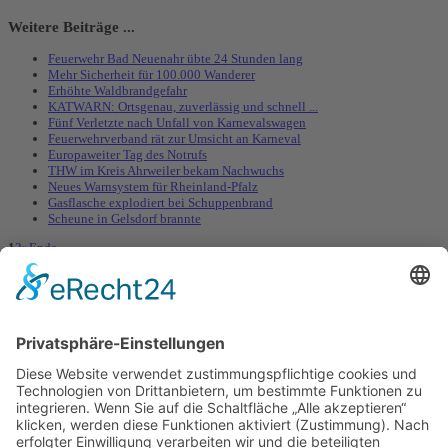
Weitere Beiträge ...
Feuerwehr Bad Neuenahr übte 24 Stunden lang
Mehr Sicherheit für 100.000 Wanderer
Erhöhte Waldbrandgefahr
KATWARN: Ortsgenau, zuverlässig und schnell ...
Fünf Verletzte nach Unfall von Karnevalswagen
Feuerwehrverband rät zur Umsicht an Karneval
Europaweiter Tag des Notrufs
THW im Kreis Ahrweiler bekam Nachwuchs
Neues Warnsystem für Rheinland-Pfalz
Gasflasche explodiert bei Schuppenbrand
Scheune in Gelsdorf brannte
1
2
»
Ende
Im Notfall 112!
Der Notruf 112 ist der europaweite Notruf für alle nichtpolizeilichen Gefahren.
Sie erreichen somit immer schnellstmögliche Hilfe von Feuerwehr und
Rettungsdienst - auch per Mobiltelefon.
Facebook & Instagram
Besuchen Sie uns doch auch auf unseren Seiten bei
Facebook
und
Instagram.