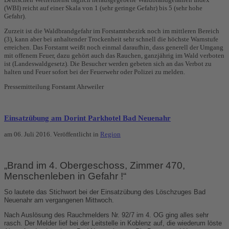
(WBI) reicht auf einer Skala von 1 (sehr geringe Gefahr) bis 5 (sehr hohe
Gefahr).
Zurzeit ist die Waldbrandgefahr im Forstamtsbezirk noch im mittleren Bereich
(3), kann aber bei anhaltender Trockenheit sehr schnell die höchste Warnstufe
erreichen. Das Forstamt weißt noch einmal daraufhin, dass generell der Umgang
mit offenem Feuer, dazu gehört auch das Rauchen, ganzjährig im Wald verboten
ist (Landeswaldgesetz). Die Besucher werden gebeten sich an das Verbot zu
halten und Feuer sofort bei der Feuerwehr oder Polizei zu melden.
Pressemitteilung Forstamt Ahrweiler
Einsatzübung am Dorint Parkhotel Bad Neuenahr
am
06. Juli 2016
. Veröffentlicht in
Region
„Brand im 4. Obergeschoss, Zimmer 470,
Menschenleben in Gefahr !“
So lautete das Stichwort bei der Einsatzübung des Löschzuges Bad
Neuenahr am vergangenen Mittwoch.
Nach Auslösung des Rauchmelders Nr. 92/7 im 4. OG ging alles sehr
rasch. Der Melder lief bei der Leitstelle in Koblenz auf, die wiederum löste