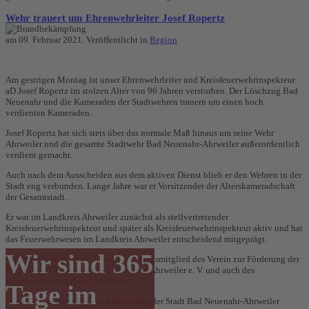
Wehr trauert um Ehrenwehrleiter Josef Ropertz
am
09. Februar 2021
. Veröffentlicht in
Region
Am gestrigen Montag ist unser Ehrenwehrleiter und Kreisfeuerwehrinspekteur
aD Josef Ropertz im stolzen Alter von 96 Jahren verstorben. Der Löschzug Bad
Neuenahr und die Kameraden der Stadtwehren trauern um einen hoch
verdienten Kameraden.
Josef Ropertz hat sich stets über das normale Maß hinaus um seine Wehr
Ahrweiler und die gesamte Stadtwehr Bad Neuenahr-Ahrweiler außerordentlich
verdient gemacht.
Auch nach dem Ausscheiden aus dem aktiven Dienst blieb er den Wehren in der
Stadt eng verbunden. Lange Jahre war er Vorsitzender der Alterskameradschaft
der Gesamtstadt.
Er war im Landkreis Ahrweiler zunächst als stellvertretender
Kreisfeuerwehrinspekteur und später als Kreisfeuerwehrinspekteur aktiv und hat
das Feuerwehrwesen im Landkreis Ahrweiler entscheidend mitgeprägt.
Wir sind 365
Weiterhin war er Initiator und Gründungsmitglied des Verein zur Förderung der
Freiwilligen Feuerwehr Bad Neuenahr-Ahrweiler e. V. und auch des
Kreisfeuerwehrverband Ahrweiler e. V.
Tage im
Nach der Gebietsreform und Gründung der Stadt Bad Neuenahr-Ahrweiler