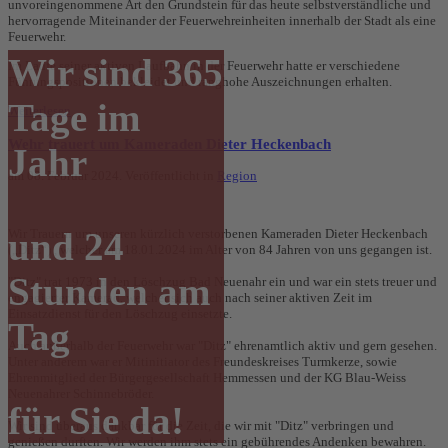
unvoreingenommene Art den Grundstein für das heute selbstverständliche und
hervorragende Miteinander der Feuerwehreinheiten innerhalb der Stadt als eine
Feuerwehr.
Wir sind 365
Im Laufe seiner aktiven Laufbahn in der Feuerwehr hatte er verschiedene
Führungspositionen bekleidet und ranghohe Auszeichnungen erhalten.
Tage im
Weiterlesen
Wehr trauert um Kameraden Dieter Heckenbach
Jahr
am
08. Februar 2024
. Veröffentlicht in
Region
und 24
Wir Trauern um unseren kürzlich verstorbenen Kameraden Dieter Heckenbach
(„Ditz“) , welcher am 18.01.2024 im Alter von 84 Jahren von uns gegangen ist.
Stunden am
"Ditz" trat 1973 in den Löschzug Bad Neuenahr ein und war ein stets treuer und
engagierter Kamerad, welcher sich auch nach seiner aktiven Zeit im
Einsatzdienst für den Löschzug einsetzte.
Tag
Auch außerhalb der Feuerwehr war "Ditz" ehrenamtlich aktiv und gern gesehen.
Unter anderem war er Mitinitiator des Freundeskreises Turmkerze, sowie
Ehrenmitglied der Bürgergesellschaft Hemmessen und der KG Blau-Weiss
Neuenahrer Schinnebröder.
für Sie da!
Wir sind überaus dankbar für die Zeit, die wir mit "Ditz" verbringen und
genießen durften. Wir werden ihm stets ein gebührendes Andenken bewahren.