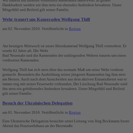
Wir trauern um unseren verdienten Kameraden Hans-Peter. In großer
Dankbarkeit werden wir ihm stets ein ehrendes Andenken bewahren. Unser
Mitgefühl und Beileid gilt seiner Familie.
Wehr trauert um Kameraden Wolfgang Thill
am
02. November 2016
. Veröffentlicht in
Region
Am heutigen Mittwoch ist unser Alterskamerad Wolfgang Thill verstorben. Er
wurde 62 Jahre alt. Die Wehr
Bad Neuenahr und die Kameraden der umliegenden Wehren trauern um einen
verdienten Kameraden.
Wolfgang Thill hat sich stets über das normale Maß um seine Wehr verdient
gemacht. Besonders die Ausbildung seiner jüngeren Kameraden lag ihm stets
am Herzen. Auch nach dem Ausscheiden aus dem aktiven Einsatzdienst war er
immer eng mit seiner Feuerwehr verbunden. Der Löschzug Bad Neuenahr wird
ihn stets ein gebührendes Andenken bewahren. Unser Mitgefühl und Beileid
gilt seiner Familie.
Besuch der Ukrainischen Delegation
am
01. November 2016
. Veröffentlicht in
Region
Eine Ukrainische Delegation besuchte unter Leitung von Jörg Beckmann heute
Abend das Feuerwehrhaus an der Heerstraße.